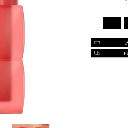
C
Color
Styling
sonal
Bebés
Accesorios
¿
a piel
Colonias y Perfumes
P
sonal
Higiene
al
Accesorios
ilar
Femenina
a