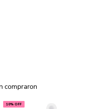
én compraron
10% OFF