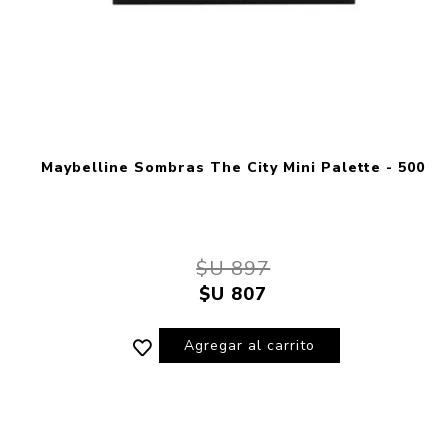
Maybelline Sombras The City Mini Palette - 500
$U 897
$U 807
Agregar al carrito