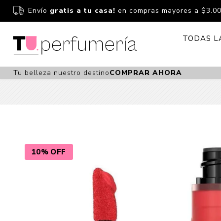
Envío
gratis a tu casa!
en compras mayores a $3.0
TODAS L
Tu belleza nuestro destino
COMPRAR AHORA
Perfume
Perfumería
Dermoc
Estuchería
Capilar 
Estucheria S
Maquilla
Fragancias S
Cuidado
10% OFF
Fragancias
Bebés
Niños Y Niña
Accesor
Cuidado