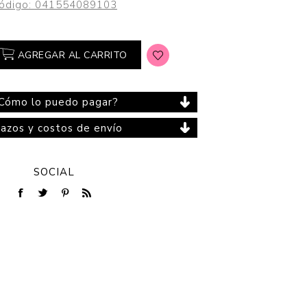
ódigo:
041554089103
AGREGAR AL CARRITO
Cuidado del Hogar
Cómo lo puedo pagar?
lazos y costos de envío
SOCIAL