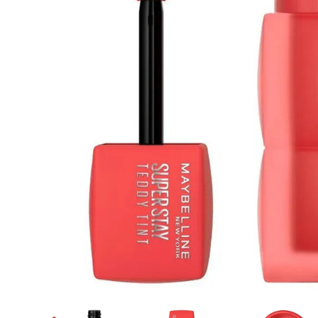
Cuidado Per
Cuidado de l
Higiene per
Higiene Buc
Cuidado Cap
Protección 
Incontinenci