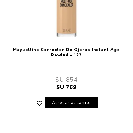
Maybelline Corrector De Ojeras Instant Age
Rewind - 122
$U 854
$U 769
Agregar al carrito