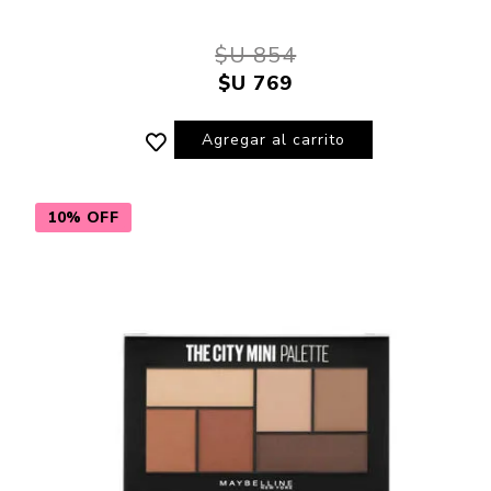
$U 854
$U 769
Agregar al carrito
10% OFF