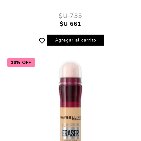
$U 735
$U 661
Agregar al carrito
10% OFF