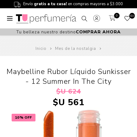
Envío
gratis a tu casa!
en compras mayores a $3.000
0
0
Tu belleza nuestro destino
COMPRAR AHORA
Inicio
Mes de la nostalgia
Maybelline Rubor Líquido Sunkisser
- 12 Summer In The City
$U 624
$U 561
10% OFF