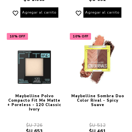
Agregar al carrito
Agregar al carrito
10% OFF
10% OFF
Maybelline Polvo
Maybelline Sombra Duo
Compacto Fit Me Matte
Color Rival - Spicy
+ Poreless - 120 Classic
Suave
Ivory
$U 726
$U 512
$U 653
$U 461