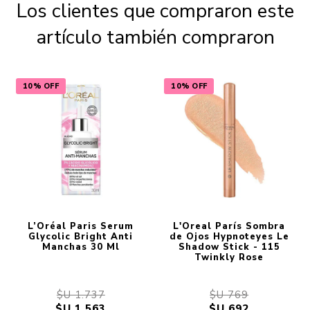
Los clientes que compraron este
artículo también compraron
10% OFF
10% OFF
L’Oréal Paris Serum
L'Oreal París Sombra
Glycolic Bright Anti
de Ojos Hypnoteyes Le
Manchas 30 Ml
Shadow Stick - 115
Twinkly Rose
$U 1.737
$U 769
$U 1.563
$U 692