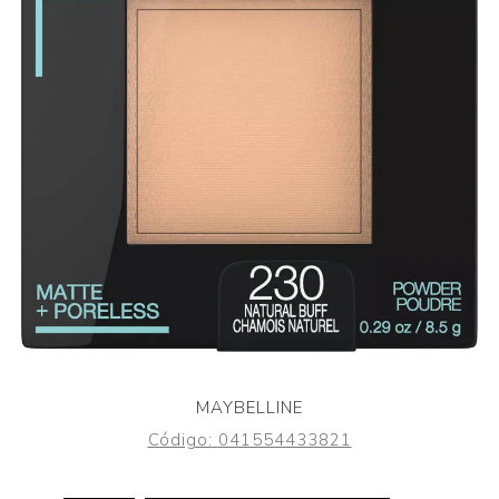
MAYBELLINE
Código:
041554433821