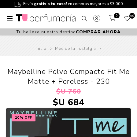
Envío
gratis a tu casa!
en compras mayores a $3.000
0
0
Tu belleza nuestro destino
COMPRAR AHORA
Inicio
Mes de la nostalgia
Maybelline Polvo Compacto Fit Me
Matte + Poreless - 230
$U 760
$U 684
10% OFF