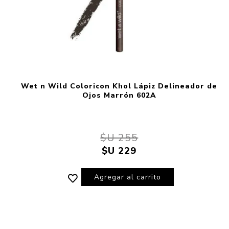
Wet n Wild Coloricon Khol Lápiz Delineador de
Ojos Marrón 602A
$U 255
$U 229
Agregar al carrito