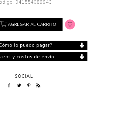
ódigo:
041554089943
AGREGAR AL CARRITO
Cuidado del Hogar
Cómo lo puedo pagar?
lazos y costos de envío
SOCIAL