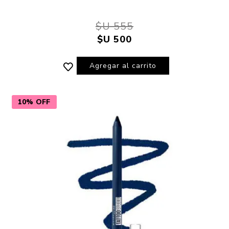
$U 555
$U 500
Agregar al carrito
10% OFF