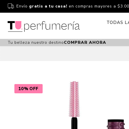
Envío
gratis a tu casa!
en compras mayores a $3.0
TODAS L
Tu belleza nuestro destino
COMPRAR AHORA
Perfume
Perfumería
Dermoc
Estuchería
Capilar 
Estucheria S
Maquilla
Fragancias S
Cuidado
10% OFF
Fragancias
Bebés
Niños Y Niña
Accesor
Cuidado