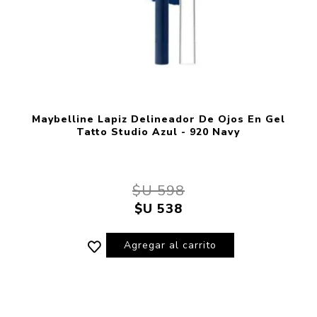
Maybelline Lapiz Delineador De Ojos En Gel
Tatto Studio Azul - 920 Navy
$U 598
$U 538
Agregar al carrito