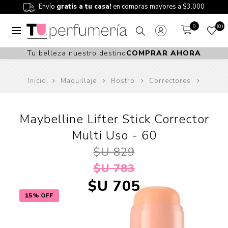
Envío
gratis a tu casa!
en compras mayores a $3.000
0
0
Tu belleza nuestro destino
COMPRAR AHORA
Inicio
Maquillaje
Rostro
Correctores
Maybelline Lifter Stick Corrector
Multi Uso - 60
$U 829
$U 783
$U 705
15% OFF