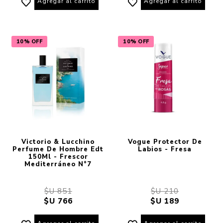
Agregar al carrito
Agregar al carrito
10% OFF
10% OFF
Victorio & Lucchino
Vogue Protector De
Perfume De Hombre Edt
Labios - Fresa
150Ml - Frescor
Mediterráneo N°7
$U 851
$U 210
$U 766
$U 189