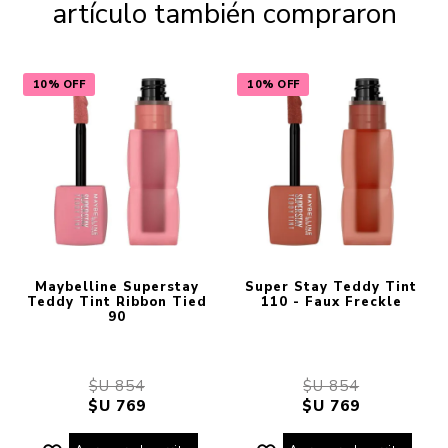
artículo también compraron
10% OFF
10% OFF
Maybelline Superstay
Super Stay Teddy Tint
Teddy Tint Ribbon Tied
110 - Faux Freckle
90
$U 854
$U 854
$U 769
$U 769