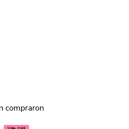
én compraron
10% OFF