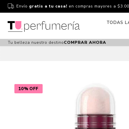
Envío
gratis a tu casa!
en compras mayores a $3.0
TODAS L
Tu belleza nuestro destino
COMPRAR AHORA
Perfume
Perfumería
Dermoc
Estuchería
Capilar 
Estucheria S
Maquilla
Fragancias S
Cuidado
10% OFF
Fragancias
Bebés
Niños Y Niña
Accesor
Cuidado