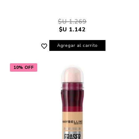
$U 1.269
$U 1.142
Agregar al carrito
10% OFF