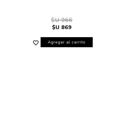
$U 966
$U 869
Agregar al carrito