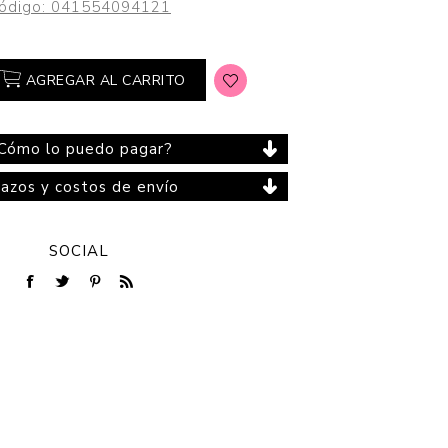
ódigo:
041554094121
AGREGAR AL CARRITO
Cuidado del Hogar
Cómo lo puedo pagar?
lazos y costos de envío
SOCIAL