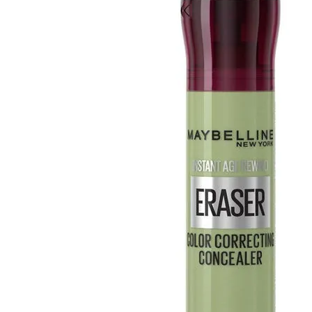
Cuidado Per
Cuidado de l
Higiene per
Higiene Buc
Cuidado Cap
Protección 
Incontinenci