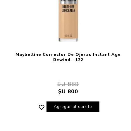
Maybelline Corrector De Ojeras Instant Age
Rewind - 122
$U 889
$U 800
Agregar al carrito