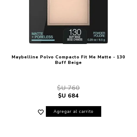
Maybelline Polvo Compacto Fit Me Matte - 130
Buff Beige
$U 760
$U 684
Agregar al carrito