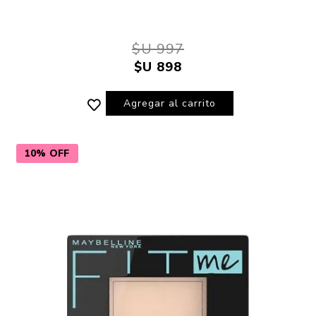
$U 997
$U 898
Agregar al carrito
10% OFF