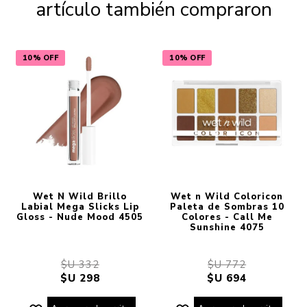
artículo también compraron
10% OFF
10% OFF
Wet N Wild Brillo
Wet n Wild Coloricon
Labial Mega Slicks Lip
Paleta de Sombras 10
Gloss - Nude Mood 4505
Colores - Call Me
Sunshine 4075
$U 332
$U 772
$U 298
$U 694