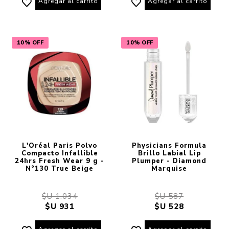
Agregar al carrito
Agregar al carrito
10% OFF
10% OFF
L'Oréal Paris Polvo
Physicians Formula
Compacto Infallible
Brillo Labial Lip
24hrs Fresh Wear 9 g -
Plumper - Diamond
N°130 True Beige
Marquise
$U 1.034
$U 587
$U 931
$U 528