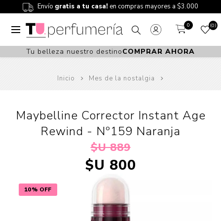
Envío
gratis a tu casa!
en compras mayores a $3.000
0
0
Tu belleza nuestro destino
COMPRAR AHORA
Inicio
Mes de la nostalgia
Maybelline Corrector Instant Age
Rewind - Nº159 Naranja
$U 889
$U 800
10% OFF