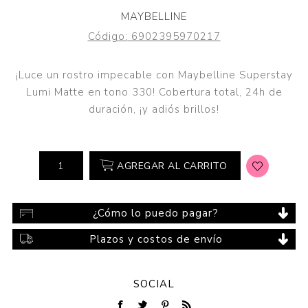
MAYBELLINE
Código:
6902395970217
¡Luce un rostro impecable con Maybelline Superstay
Lumi Matte en tono 330! Cobertura total, 24h de
duración, ¡y adiós brillos!
AGREGAR AL CARRITO
¿Cómo lo puedo pagar?
Plazos y costos de envío
SOCIAL