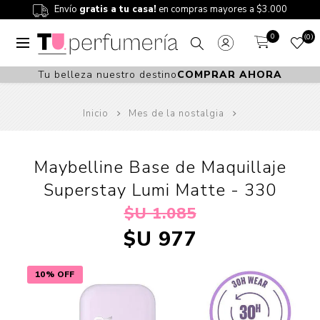
Envío
gratis a tu casa!
en compras mayores a $3.000
0
0
Tu belleza nuestro destino
COMPRAR AHORA
Inicio
Mes de la nostalgia
Maybelline Base de Maquillaje
Superstay Lumi Matte - 330
$U 1.085
$U 977
10% OFF