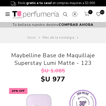
Envío
gratis a tu casa!
en compras mayores a $3.000
0
0
Tu belleza nuestro destino
COMPRAR AHORA
Inicio
Mes de la nostalgia
Maybelline Base de Maquillaje
Superstay Lumi Matte - 123
$U 1.085
$U 977
10% OFF