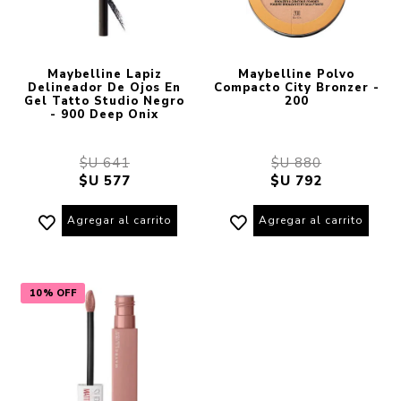
Maybelline Lapiz
Maybelline Polvo
Delineador De Ojos En
Compacto City Bronzer -
Gel Tatto Studio Negro
200
- 900 Deep Onix
$U 641
$U 880
$U 577
$U 792
Agregar al carrito
Agregar al carrito
10% OFF