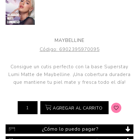
MAYBELLINE
Código:
6902395970095
Consigue un cutis perfecto con la base Superstay
Lumi Matte de Maybelline. ¡Una cobertura duradera
que mantiene tu piel mate y fresca todo el día!
AGREGAR AL CARRITO
¿Cómo lo puedo pagar?