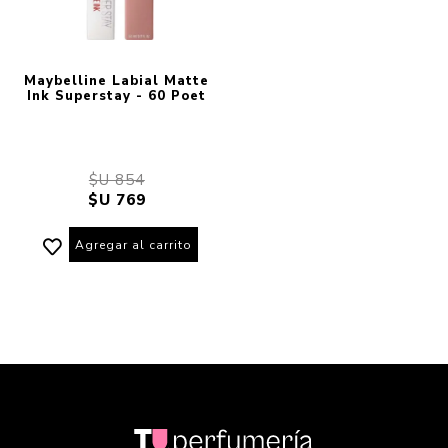
Maybelline Labial Matte
Ink Superstay - 60 Poet
$U 854
$U 769
Agregar al carrito