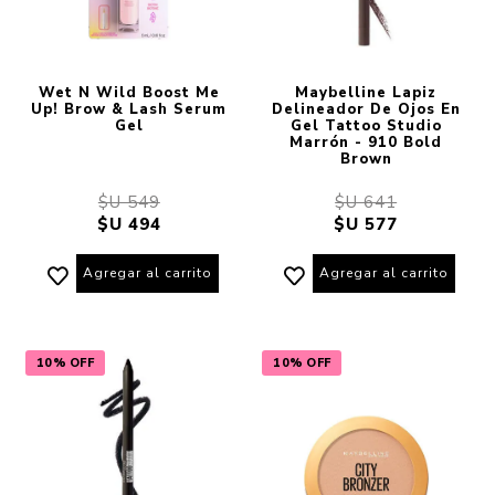
Wet N Wild Boost Me
Maybelline Lapiz
Up! Brow & Lash Serum
Delineador De Ojos En
Gel
Gel Tattoo Studio
Marrón - 910 Bold
Brown
$U 549
$U 641
$U 494
$U 577
Agregar al carrito
Agregar al carrito
10% OFF
10% OFF