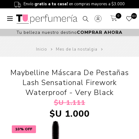
Envío
gratis a tu casa!
en compras mayores a $3.000
0
0
Tu belleza nuestro destino
COMPRAR AHORA
Inicio
Mes de la nostalgia
Maybelline Máscara De Pestañas
Lash Sensational Firework
Waterproof - Very Black
$U 1.111
$U 1.000
10% OFF