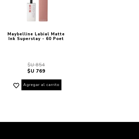
Maybelline Labial Matte
Ink Superstay - 60 Poet
$U 854
$U 769
Agregar al carrito