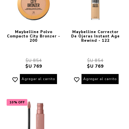
Maybelline Polvo
Maybelline Corrector
Compacto City Bronzer -
De Ojeras Instant Age
200
Rewind - 122
$U 854
$U 854
$U 769
$U 769
Agregar al carrito
Agregar al carrito
10% OFF