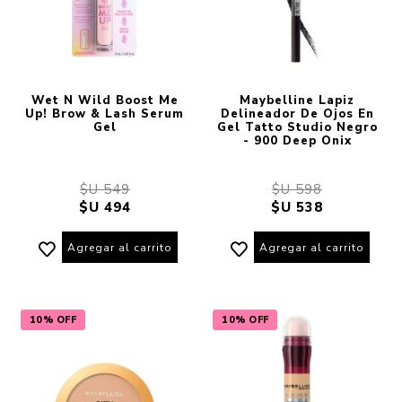
Wet N Wild Boost Me
Maybelline Lapiz
Up! Brow & Lash Serum
Delineador De Ojos En
Gel
Gel Tatto Studio Negro
- 900 Deep Onix
$U 549
$U 598
$U 494
$U 538
Agregar al carrito
Agregar al carrito
10% OFF
10% OFF