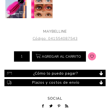
MAYBELLINE
Código:
041554087543
AGREGAR AL CARRITO
¿Cómo lo puedo pagar?
Plazos y costos de envío
SOCIAL