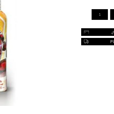
Color
Styling
sonal
Bebés
Accesorios
¿
a piel
Colonias y Perfumes
P
sonal
Higiene
al
Accesorios
ilar
Femenina
a