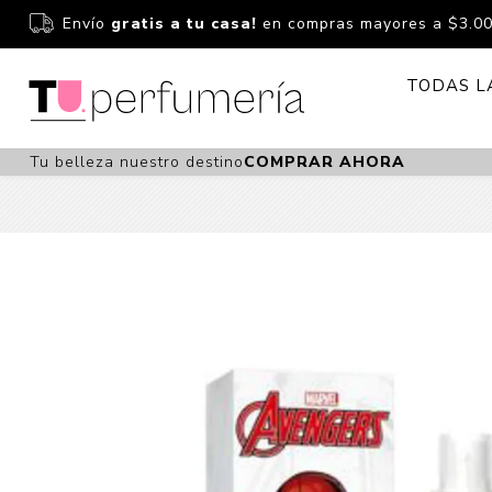
Envío
gratis a tu casa!
en compras mayores a $3.0
TODAS L
Tu belleza nuestro destino
COMPRAR AHORA
Perfume
Perfumería
Dermoc
Estuchería
Capilar 
Estucheria S
Maquilla
Fragancias S
Cuidado
Fragancias
Bebés
Niños Y Niña
Accesor
Cuidado