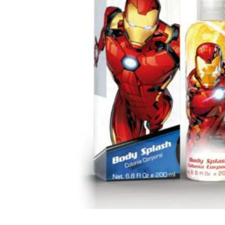
Cuidado Per
Cuidado de l
Higiene per
Higiene Buc
Cuidado Cap
Protección 
Incontinenci