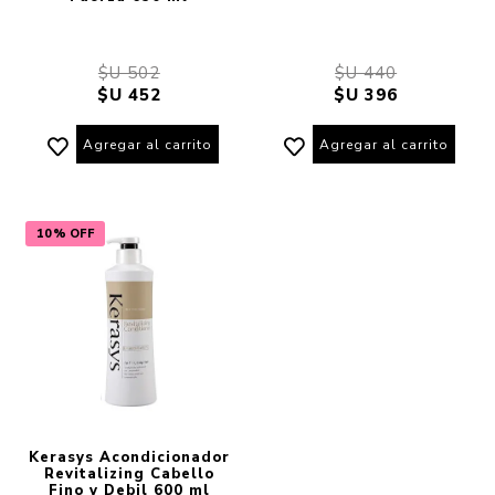
$U 502
$U 440
$U 452
$U 396
Agregar al carrito
Agregar al carrito
10% OFF
Kerasys Acondicionador
Revitalizing Cabello
Fino y Debil 600 ml