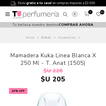
Envío
gratis a tu casa!
en compras mayores a $3.000
0
0
Tu belleza nuestro destino
COMPRAR AHORA
Inicio
Bebés
Accesorios
Mamadera Kuka Linea Blanca X
250 Ml - T. Anat (1505)
$U 228
$U 205
10% OFF