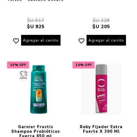
$U 917
$U 228
$U 825
$U 205
Agregar al carrito
Agregar al carrito
10% OFF
10% OFF
Garnier Fructis
Roby Fijador Extra
Shampoo Probióticos
Fuerte X 390 Ml
Fuerza 650 ml