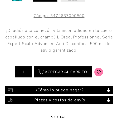
Código:
3474637090500
¡Di adiós a la comezón y la incomodidad en tu cuero
cabelludo con el champú L'Oreal Professionnel Serie
Expert Scalp Advanced Anti Disconfort! ¡500 ml de
alivio garantizado!
AGREGAR AL CARRITO
¿Cómo lo puedo pagar?
Plazos y costos de envío
SOCIAL