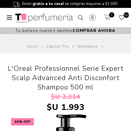
Envío
gratis a tu casa!
en compras mayores a $3.000
0
0
Tu belleza nuestro destino
COMPRAR AHORA
Inicio
Capilar Pro
Shampoos
L'Oreal Professionnel Serie Expert
Scalp Advanced Anti Disconfort
Shampoo 500 ml
$U 2.214
$U 1.993
10% OFF