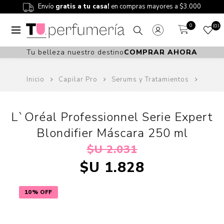
Envío
gratis a tu casa!
en compras mayores a $3.000
0
0
Tu belleza nuestro destino
COMPRAR AHORA
Inicio
Capilar Pro
Serums y Tratamientos
L`Oréal Professionnel Serie Expert
Blondifier Máscara 250 ml
$U 2.031
$U 1.828
10% OFF