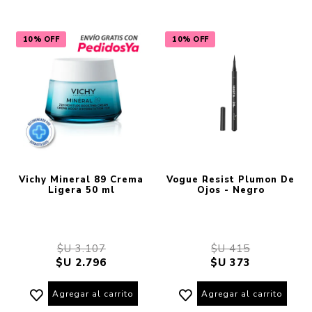
10% OFF
10% OFF
Vichy Mineral 89 Crema
Vogue Resist Plumon De
Ligera 50 ml
Ojos - Negro
$U 3.107
$U 415
$U 2.796
$U 373
Agregar al carrito
Agregar al carrito