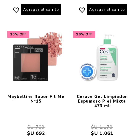
Agregar al carrito
Agregar al carrito
10% OFF
10% OFF
Maybelline Rubor Fit Me
Cerave Gel Limpiador
Nº15
Espumoso Piel Mixta
473 ml
$U 769
$U 1.179
$U 692
$U 1.061