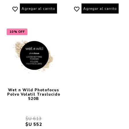
Agregar al carrito
Agregar al carrito
10% OFF
Wet n Wild Photofocus
Polvo Volatil Traslucido
520B
$U 613
$U 552