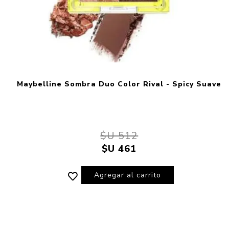
Maybelline Sombra Duo Color Rival - Spicy Suave
$U 512
$U 461
Agregar al carrito