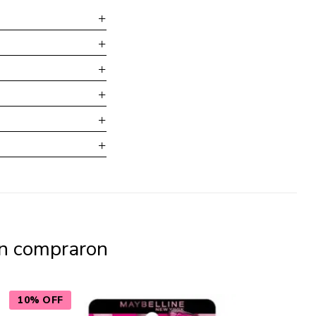
én compraron
10% OFF