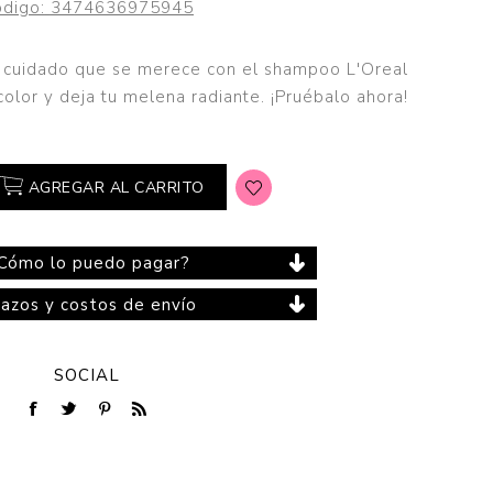
digo:
3474636975945
el cuidado que se merece con el shampoo L'Oreal
color y deja tu melena radiante. ¡Pruébalo ahora!
Cuidado del Hogar
AGREGAR AL CARRITO
Cómo lo puedo pagar?
lazos y costos de envío
SOCIAL