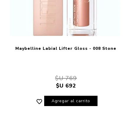
Maybelline Labial Lifter Gloss - 008 Stone
$U 769
$U 692
Agregar al carrito