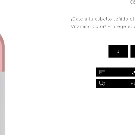
Có
Color
Styling
¡Dale a tu cabello teñido 
Vitamino Color! Protege el 
sonal
Bebés
Accesorios
a piel
Colonias y Perfumes
sonal
Higiene
al
Accesorios
¿
ilar
P
Femenina
a