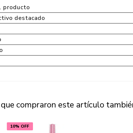
l producto
tivo destacado
o
o
s que compraron este artículo tambi
10% OFF