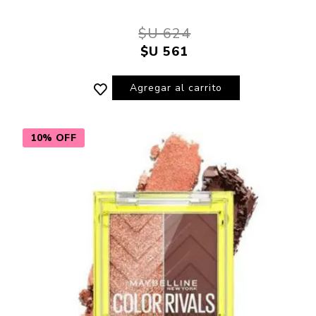
$U 624
$U 561
Agregar al carrito
10% OFF