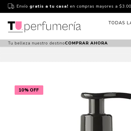
Envío
gratis a tu casa!
en compras mayores a $3.0
TODAS L
Tu belleza nuestro destino
COMPRAR AHORA
Perfume
Perfumería
Dermoc
Estuchería
Capilar 
Estucheria S
Maquilla
Fragancias S
Cuidado
10% OFF
Fragancias
Bebés
Niños Y Niña
Accesor
Cuidado