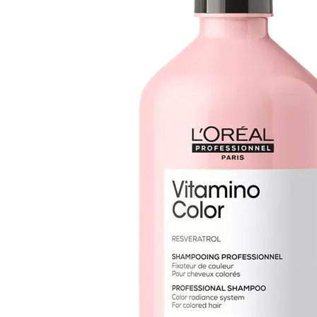
Cuidado Per
Cuidado de l
Higiene per
Higiene Buc
Cuidado Cap
Protección 
Incontinenci