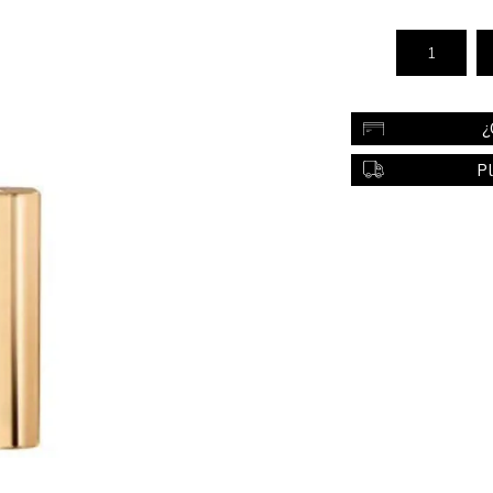
Color
Styling
sonal
Bebés
Accesorios
¿
a piel
Colonias y Perfumes
P
sonal
Higiene
al
Accesorios
ilar
Femenina
a