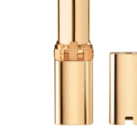
Cuidado Per
Cuidado de l
Higiene per
Higiene Buc
Cuidado Cap
Protección 
Incontinenci