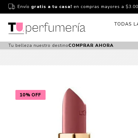
Envío
gratis a tu casa!
en compras mayores a $3.0
TODAS L
Tu belleza nuestro destino
COMPRAR AHORA
Perfume
Perfumería
Dermoc
Estuchería
Capilar 
Estucheria S
Maquilla
Fragancias S
Cuidado
10% OFF
Fragancias
Bebés
Niños Y Niña
Accesor
Cuidado