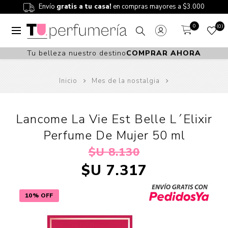
Envío
gratis a tu casa!
en compras mayores a $3.000
0
0
Tu belleza nuestro destino
COMPRAR AHORA
Inicio
Mes de la nostalgia
Lancome La Vie Est Belle L´Elixir
Perfume De Mujer 50 ml
$U 8.130
$U 7.317
10% OFF