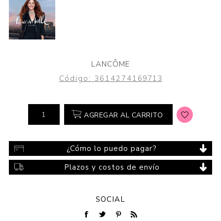
LANCÔME
Código:
3614274169713
AGREGAR AL CARRITO
¿Cómo lo puedo pagar?
Plazos y costos de envío
SOCIAL