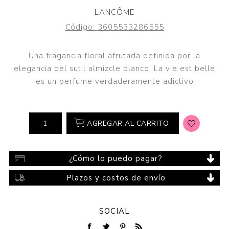
LANCÔME
Código:
3605533286555
Una fragancia floral afrutada definida por la
elegancia del sutil almizcle blanco. La vie est belle
es un perfume verdaderamente adictivo
AGREGAR AL CARRITO
¿Cómo lo puedo pagar?
Plazos y costos de envío
SOCIAL