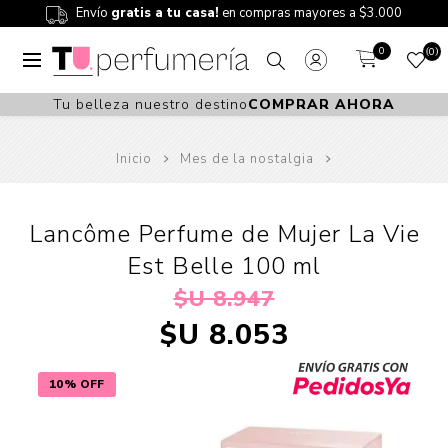
Envío
gratis a tu casa!
en compras mayores a $3.000
0
0
Tu belleza nuestro destino
COMPRAR AHORA
Inicio
Mes de la nostalgia
Lancôme Perfume de Mujer La Vie
Est Belle 100 ml
$U 8.947
$U 8.053
10% OFF