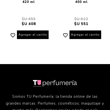
420 ml
400 ml
$U 453
$U 612
$U 408
$U 551
Agregar al carrito
Agregar al carrito
Somos TU Perfumería, la tienda online de las
grandes marcas. Perfumes, cosméticos, maquillaje y