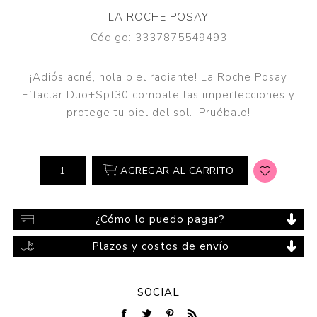
LA ROCHE POSAY
Código:
3337875549493
¡Adiós acné, hola piel radiante! La Roche Posay
Effaclar Duo+Spf30 combate las imperfecciones y
protege tu piel del sol. ¡Pruébalo!
AGREGAR AL CARRITO
¿Cómo lo puedo pagar?
Plazos y costos de envío
SOCIAL