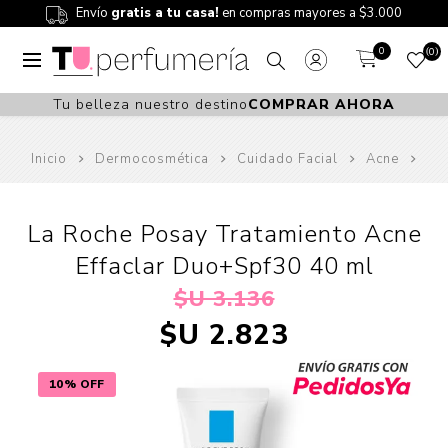
Envío
gratis a tu casa!
en compras mayores a $3.000
0
0
Tu belleza nuestro destino
COMPRAR AHORA
Inicio
Dermocosmética
Cuidado Facial
Acne
La Roche Posay Tratamiento Acne
Effaclar Duo+Spf30 40 ml
$U 3.136
$U 2.823
10% OFF