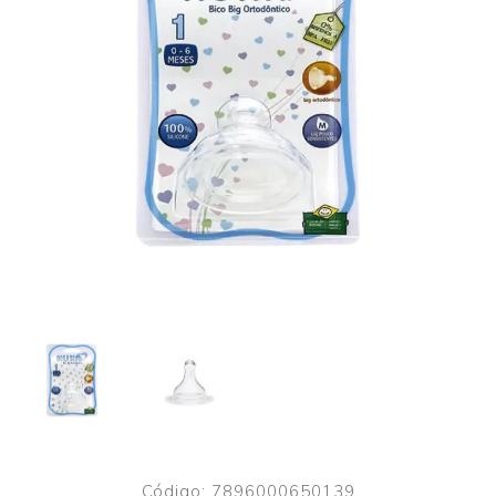
Código:
7896000650139