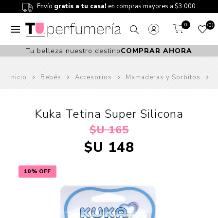
Envío
gratis a tu casa!
en compras mayores a $3.000
0
0
Tu belleza nuestro destino
COMPRAR AHORA
Inicio
Bebés
Accesorios
Mamaderas y Sorbitos
Kuka Tetina Super Silicona
$U 165
$U 148
10% OFF