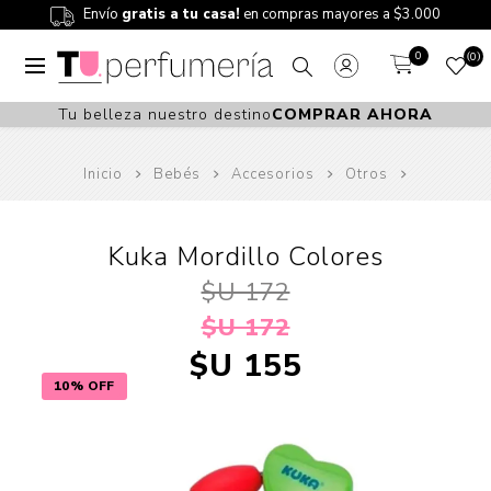
Envío
gratis a tu casa!
en compras mayores a $3.000
0
0
Tu belleza nuestro destino
COMPRAR AHORA
Inicio
Bebés
Accesorios
Otros
Kuka Mordillo Colores
$U 172
$U 172
$U 155
10% OFF