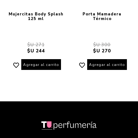
Mujercitas Body Splash
Porta Mamadera
125 ml
Térmico
$U 271
$U 300
$U 244
$U 270
Agregar al carrito
Agregar al carrito