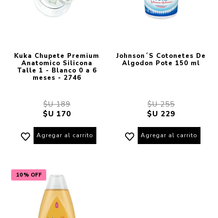
Kuka Chupete Premium
Johnson´S Cotonetes De
Anatomico Silicona
Algodon Pote 150 ml
Talle 1 - Blanco 0 a 6
meses - 2746
$U 189
$U 255
$U 170
$U 229
Agregar al carrito
Agregar al carrito
10% OFF