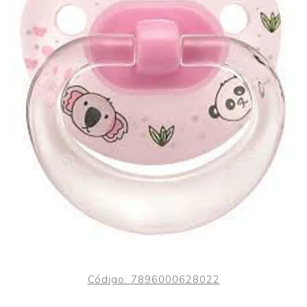
Código:
7896000628022