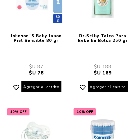
Johnson´S Baby Jabon
Dr.Selby Talco Para
Piel Sensible 80 gr
Bebe En Bolsa 250 gr
$U 87
$U 188
$U 78
$U 169
Agregar al carrito
Agregar al carrito
10% OFF
10% OFF