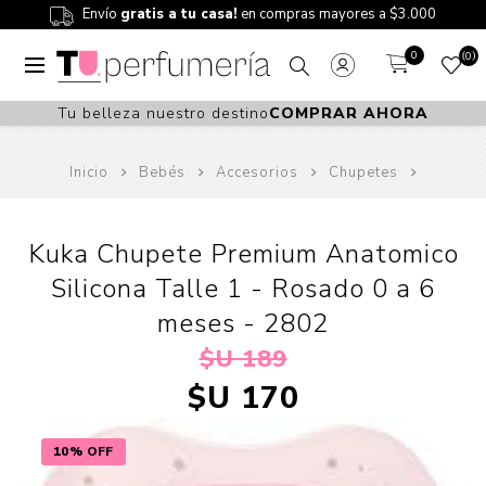
Envío
gratis a tu casa!
en compras mayores a $3.000
0
0
Tu belleza nuestro destino
COMPRAR AHORA
Inicio
Bebés
Accesorios
Chupetes
Kuka Chupete Premium Anatomico
Silicona Talle 1 - Rosado 0 a 6
meses - 2802
$U 189
$U 170
10% OFF