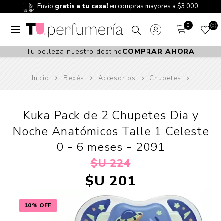
Envío
gratis a tu casa!
en compras mayores a $3.000
0
0
Tu belleza nuestro destino
COMPRAR AHORA
Inicio
Bebés
Accesorios
Chupetes
Kuka Pack de 2 Chupetes Dia y
Noche Anatómicos Talle 1 Celeste
0 - 6 meses - 2091
$U 224
$U 201
10% OFF