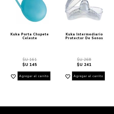
Kuka Porta Chupete
Kuka Intermediario
Celeste
Protector De Senos
$U 161
$U 268
$U 145
$U 241
Agregar al carrito
Agregar al carrito