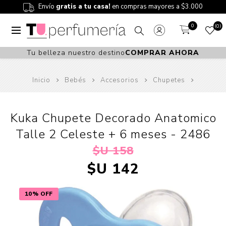
Envío
gratis a tu casa!
en compras mayores a $3.000
0
0
Tu belleza nuestro destino
COMPRAR AHORA
Inicio
Bebés
Accesorios
Chupetes
Kuka Chupete Decorado Anatomico
Talle 2 Celeste + 6 meses - 2486
$U 158
$U 142
10% OFF