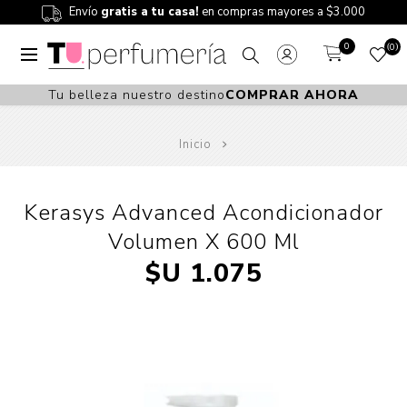
Envío
gratis a tu casa!
en compras mayores a $3.000
0
0
Tu belleza nuestro destino
COMPRAR AHORA
Inicio
Kerasys Advanced Acondicionador
Volumen X 600 Ml
$U 1.075