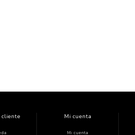
 cliente
Mi cuenta
eda
Mi cuenta