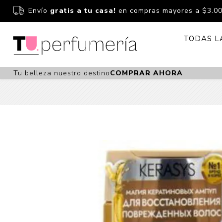
Envío
gratis a tu casa!
en compras mayores a $3.0
TODAS L
Tu belleza nuestro destino
COMPRAR AHORA
Perfume
Perfumería
Dermoc
Estuchería
Capilar 
Estucheria S
Maquilla
Fragancias S
Cuidado
Fragancias
Bebés
Niños Y Niña
Accesor
Cuidado