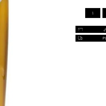
Color
Styling
sonal
Bebés
Accesorios
¿
a piel
Colonias y Perfumes
P
sonal
Higiene
al
Accesorios
ilar
Femenina
a