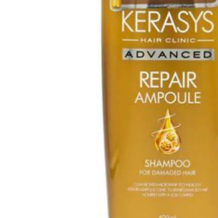
Cuidado Per
Cuidado de l
Higiene per
Higiene Buc
Cuidado Cap
Protección 
Incontinenci