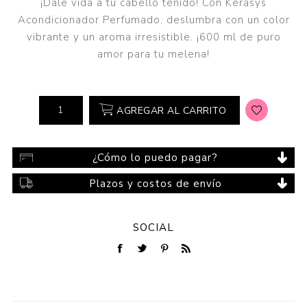
¡Dale vida a tu cabello teñido! Con Kerasys
Acondicionador Perfumado, deslumbra con un color
vibrante y un aroma irresistible. ¡600 ml de puro
amor para tu melena!
AGREGAR AL CARRITO
¿Cómo lo puedo pagar?
Plazos y costos de envío
SOCIAL