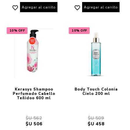
Agregar al carrito
Agregar al carrito
10% OFF
10% OFF
Kerasys Shampoo
Body Touch Colonia
Perfumado Cabello
Cielo 200 ml
Teñidoo 600 ml
$U 562
$U 509
$U 506
$U 458