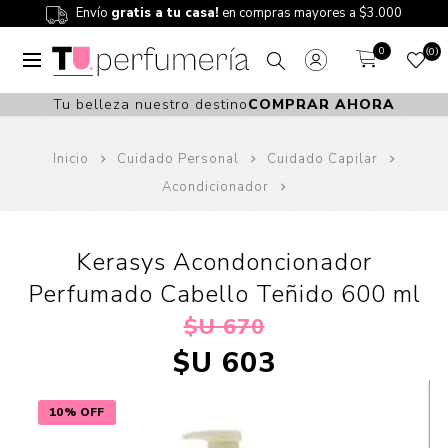
Envío
gratis a tu casa!
en compras mayores a $3.000
0
0
Tu belleza nuestro destino
COMPRAR AHORA
Inicio
Cuidado Personal
Cuidado Capilar
Acondicionador
Kerasys Acondoncionador
Perfumado Cabello Teñido 600 ml
$U 670
$U 603
10% OFF