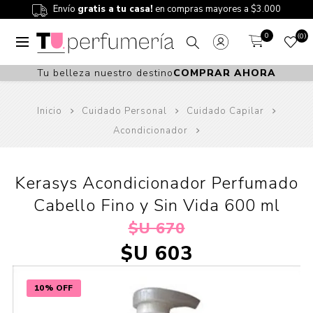
Envío
gratis a tu casa!
en compras mayores a $3.000
0
0
Tu belleza nuestro destino
COMPRAR AHORA
Inicio
Cuidado Personal
Cuidado Capilar
Acondicionador
Kerasys Acondicionador Perfumado
Cabello Fino y Sin Vida 600 ml
$U 670
$U 603
10% OFF