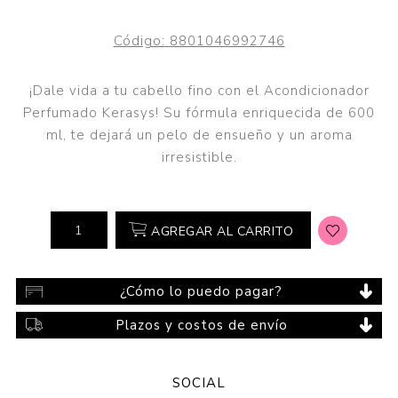
Código:
8801046992746
¡Dale vida a tu cabello fino con el Acondicionador
Perfumado Kerasys! Su fórmula enriquecida de 600
ml, te dejará un pelo de ensueño y un aroma
irresistible.
AGREGAR AL CARRITO
¿Cómo lo puedo pagar?
Plazos y costos de envío
SOCIAL