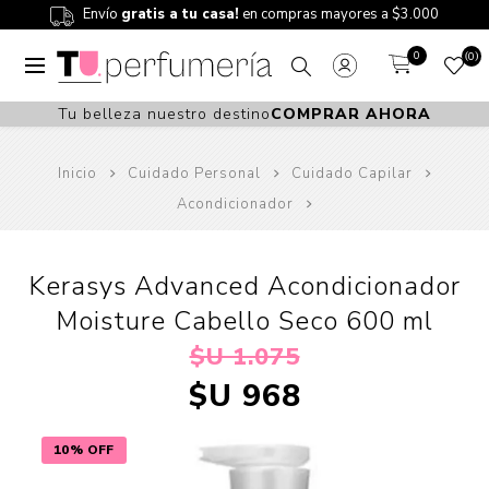
Envío
gratis a tu casa!
en compras mayores a $3.000
0
0
Tu belleza nuestro destino
COMPRAR AHORA
Inicio
Cuidado Personal
Cuidado Capilar
Acondicionador
Kerasys Advanced Acondicionador
Moisture Cabello Seco 600 ml
$U 1.075
$U 968
10% OFF