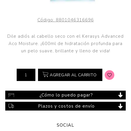
Código:
8801046316696
Dile adiós al cabello seco con el Kerasys Advanced
Aco Moisture. ¡600ml de hidratación profunda para
un pelo suave, brillante y lleno de vida!
AGREGAR AL CARRITO
¿Cómo lo puedo pagar?
Plazos y costos de envío
SOCIAL