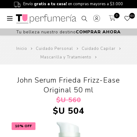
Envío
gratis a tu casa!
en compras mayores a $3.000
0
0
Tu belleza nuestro destino
COMPRAR AHORA
Inicio
Cuidado Personal
Cuidado Capilar
Mascarilla y Tratamiento
John Serum Frieda Frizz-Ease
Original 50 ml
$U 560
$U 504
10% OFF