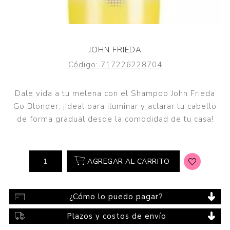
JOHN FRIEDA
Código:
717226228704
Dale vida a tu melena con el Shampoo John Frieda
Go Blonder. ¡Ideal para iluminar y aclarar tu cabello
de forma gradual desde la comodidad de tu casa!
AGREGAR AL CARRITO
¿Cómo lo puedo pagar?
Plazos y costos de envío