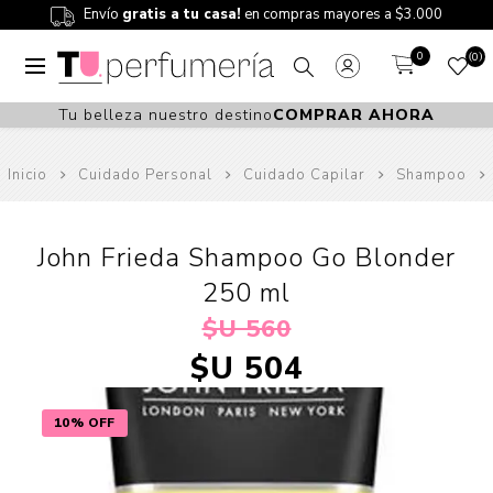
Envío
gratis a tu casa!
en compras mayores a $3.000
0
0
Tu belleza nuestro destino
COMPRAR AHORA
Inicio
Cuidado Personal
Cuidado Capilar
Shampoo
John Frieda Shampoo Go Blonder
250 ml
$U 560
$U 504
10% OFF