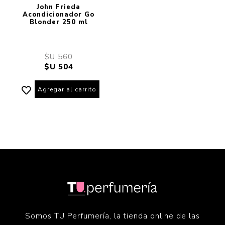
John Frieda
Acondicionador Go
Blonder 250 ml
$U 560
$U 504
Agregar al carrito
Somos TU Perfumería, la tienda online de las