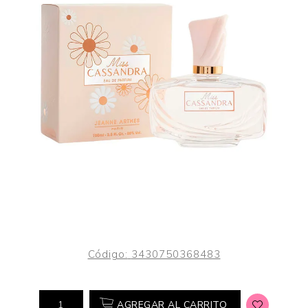
Código:
3430750368483
AGREGAR AL CARRITO