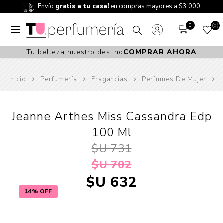
Envío
gratis a tu casa!
en compras mayores a $3.000
0
0
Tu belleza nuestro destino
COMPRAR AHORA
Inicio
Perfumería
Fragancias
Perfumes De Mujer
Jeanne Arthes Miss Cassandra Edp
100 Ml
$U 731
$U 702
$U 632
14% OFF