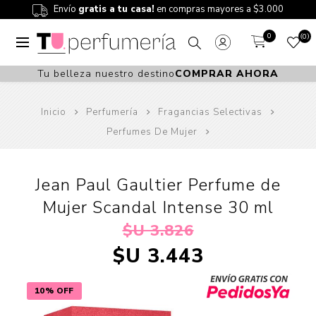
Envío
gratis a tu casa!
en compras mayores a $3.000
0
0
Tu belleza nuestro destino
COMPRAR AHORA
Inicio
Perfumería
Fragancias Selectivas
Perfumes De Mujer
Jean Paul Gaultier Perfume de
Mujer Scandal Intense 30 ml
$U 3.826
$U 3.443
10% OFF