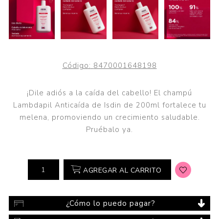
Código:
8470001648198
¡Dile adiós a la caída del cabello! El champú
Lambdapil Anticaída de Isdin de 200ml fortalece tu
melena, promoviendo un crecimiento saludable.
Pruébalo ya.
AGREGAR AL CARRITO
¿Cómo lo puedo pagar?