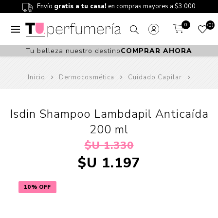
Envío
gratis a tu casa!
en compras mayores a $3.000
0
0
Tu belleza nuestro destino
COMPRAR AHORA
Inicio
Dermocosmética
Cuidado Capilar
Isdin Shampoo Lambdapil Anticaída
200 ml
$U 1.330
$U 1.197
10% OFF