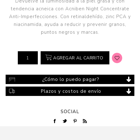
Devuelve la luminosidad a la piel grasa y con
tendencia acneica con Acniben Night Concentrate
Anti-Imperfecciones. Con retinaldehído, zinc PCA y
niacinamida, ayuda a reducir y prevenir granos,
puntos negros y marcas.
AGREGAR AL CARRITO
¿Cómo lo puedo pagar?
Plazos y costos de envío
SOCIAL