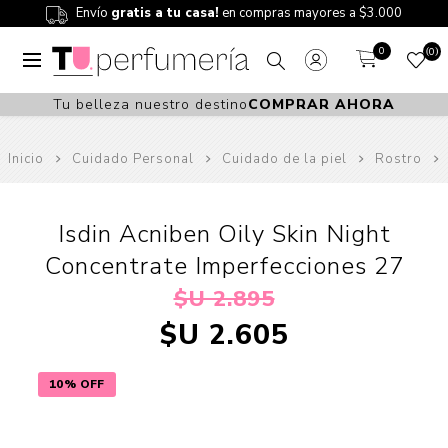
Envío
gratis a tu casa!
en compras mayores a $3.000
0
0
Tu belleza nuestro destino
COMPRAR AHORA
Inicio
Cuidado Personal
Cuidado de la piel
Rostro
Isdin Acniben Oily Skin Night
Concentrate Imperfecciones 27
$U 2.895
$U 2.605
10% OFF