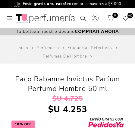
Envío
gratis a tu casa!
en compras mayores a $3.000
0
0
Tu belleza nuestro destino
COMPRAR AHORA
Inicio
Perfumería
Fragancias Selectivas
Perfumes De Hombre
Paco Rabanne Invictus Parfum
Perfume Hombre 50 ml
$U 4.725
$U 4.253
10% OFF