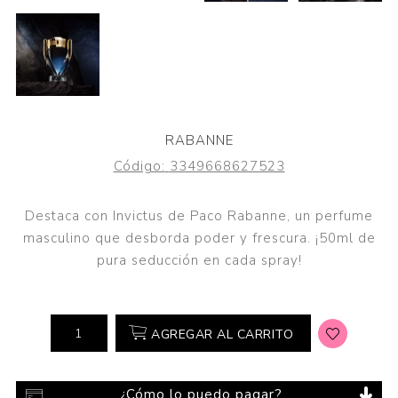
RABANNE
Código:
3349668627523
Destaca con Invictus de Paco Rabanne, un perfume
masculino que desborda poder y frescura. ¡50ml de
pura seducción en cada spray!
AGREGAR AL CARRITO
¿Cómo lo puedo pagar?