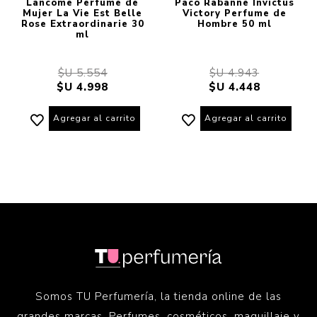
Lancôme Perfume de
Paco Rabanne Invictus
Mujer La Vie Est Belle
Victory Perfume de
Rose Extraordinarie 30
Hombre 50 ml
ml
$U 5.554
$U 4.943
$U 4.998
$U 4.448
Agregar al carrito
Agregar al carrito
Somos TU Perfumería, la tienda online de las
grandes marcas. Perfumes, cosméticos, maquillaje y