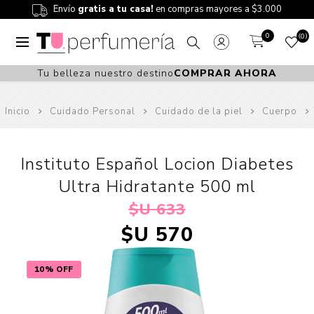
Envío
gratis a tu casa!
en compras mayores a $3.000
0
0
Tu belleza nuestro destino
COMPRAR AHORA
Inicio
Cuidado Personal
Cuidado de la piel
Cuerpo
Instituto Español Locion Diabetes
Ultra Hidratante 500 ml
$U 633
$U 570
10% OFF