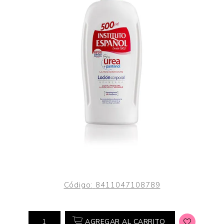
Código:
8411047108789
AGREGAR AL CARRITO