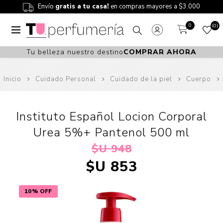
Envío
gratis a tu casa!
en compras mayores a $3.000
0
0
Tu belleza nuestro destino
COMPRAR AHORA
Inicio
Cuidado Personal
Cuidado de la piel
Cuerpo
Instituto Español Locion Corporal
Urea 5%+ Pantenol 500 ml
$U 948
$U 853
10% OFF