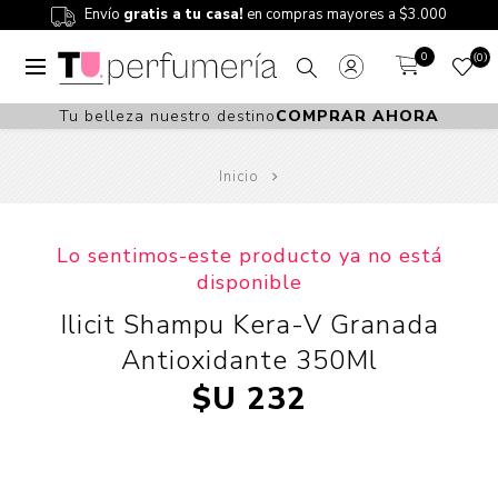
Envío
gratis a tu casa!
en compras mayores a $3.000
0
0
Tu belleza nuestro destino
COMPRAR AHORA
Inicio
Lo sentimos-este producto ya no está
disponible
Ilicit Shampu Kera-V Granada
Antioxidante 350Ml
$U 232