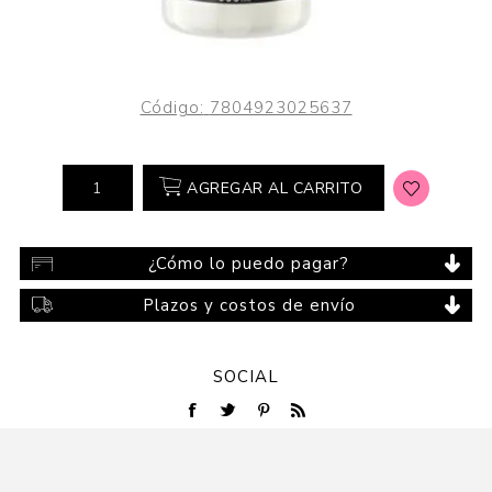
Código:
7804923025637
AGREGAR AL CARRITO
¿Cómo lo puedo pagar?
Plazos y costos de envío
SOCIAL