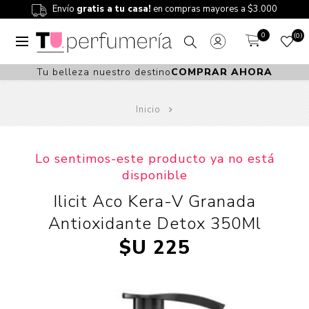
Envío
gratis a tu casa!
en compras mayores a $3.000
0
0
Tu belleza nuestro destino
COMPRAR AHORA
Inicio
Lo sentimos-este producto ya no está
disponible
Ilicit Aco Kera-V Granada
Antioxidante Detox 350Ml
$U 225