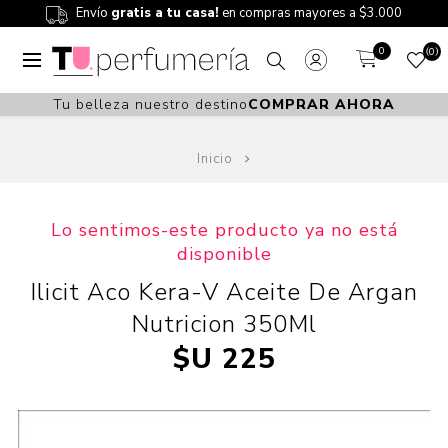
Envío
gratis a tu casa!
en compras mayores a $3.000
0
0
Tu belleza nuestro destino
COMPRAR AHORA
Inicio
Lo sentimos-este producto ya no está
disponible
Ilicit Aco Kera-V Aceite De Argan
Nutricion 350Ml
$U 225