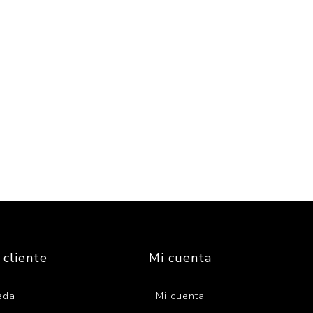
 cliente
Mi cuenta
eda
Mi cuenta