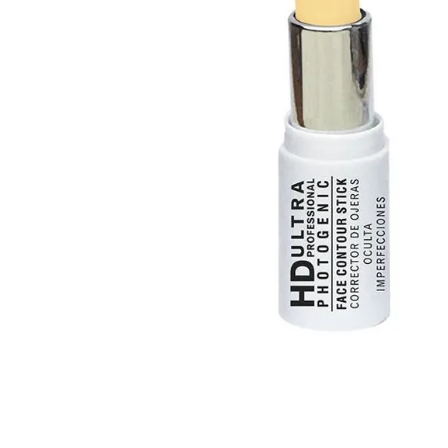
Cuidado Per
Cuidado de l
Higiene per
Higiene Buc
Cuidado Cap
Protección 
Incontinenci