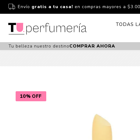
Envío
gratis a tu casa!
en compras mayores a $3.0
TODAS L
Tu belleza nuestro destino
COMPRAR AHORA
Perfume
Perfumería
Dermoc
Estuchería
Capilar 
Estucheria S
Maquilla
Fragancias S
Cuidado
10% OFF
Fragancias
Bebés
Niños Y Niña
Accesor
Cuidado