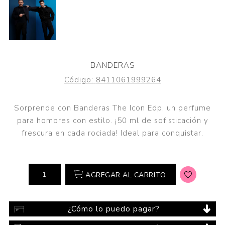
BANDERAS
Código:
8411061999264
Sorprende con Banderas The Icon Edp, un perfume
para hombres con estilo. ¡50 ml de sofisticación y
frescura en cada rociada! Ideal para conquistar.
AGREGAR AL CARRITO
¿Cómo lo puedo pagar?