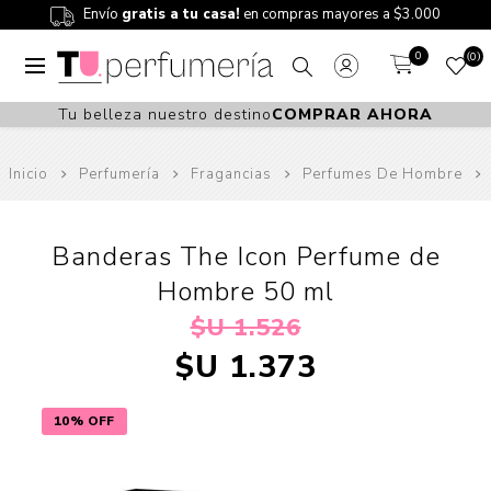
Envío
gratis a tu casa!
en compras mayores a $3.000
0
0
Tu belleza nuestro destino
COMPRAR AHORA
Inicio
Perfumería
Fragancias
Perfumes De Hombre
Banderas The Icon Perfume de
Hombre 50 ml
$U 1.526
$U 1.373
10% OFF