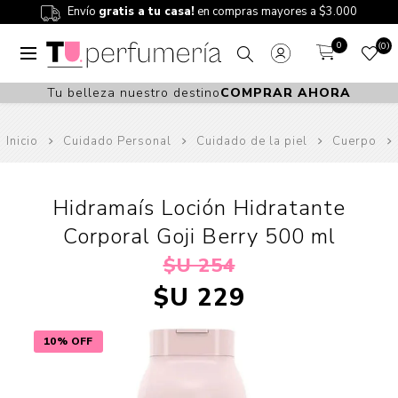
Envío
gratis a tu casa!
en compras mayores a $3.000
0
0
Tu belleza nuestro destino
COMPRAR AHORA
Inicio
Cuidado Personal
Cuidado de la piel
Cuerpo
Hidramaís Loción Hidratante
Corporal Goji Berry 500 ml
$U 254
$U 229
10% OFF