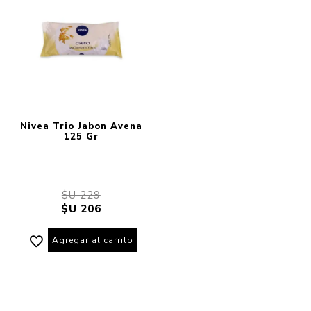
Nivea Trio Jabon Avena
125 Gr
$U 229
$U 206
Agregar al carrito