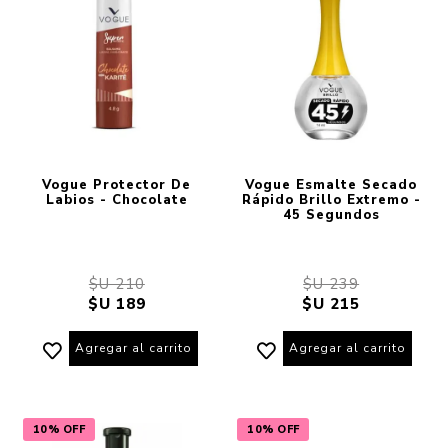
Vogue Protector De
Vogue Esmalte Secado
Labios - Chocolate
Rápido Brillo Extremo -
45 Segundos
$U 210
$U 239
$U 189
$U 215
Agregar al carrito
Agregar al carrito
10% OFF
10% OFF