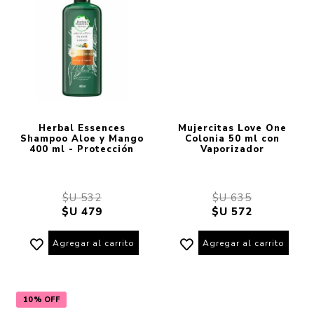
Herbal Essences
Mujercitas Love One
Shampoo Aloe y Mango
Colonia 50 ml con
400 ml - Protección
Vaporizador
$U 532
$U 635
$U 479
$U 572
Agregar al carrito
Agregar al carrito
10% OFF