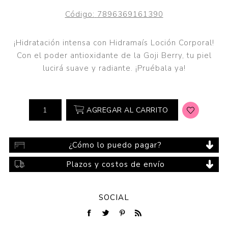
Código:
7896369161390
¡Hidratación intensa con Hidramaís Loción Corporal!
Con el poder antioxidante de la Goji Berry, tu piel
lucirá suave y radiante. ¡Pruébala ya!
AGREGAR AL CARRITO
¿Cómo lo puedo pagar?
Plazos y costos de envío
SOCIAL