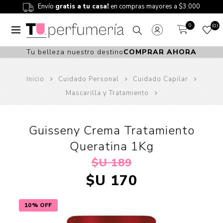
Envío
gratis a tu casa!
en compras mayores a $3.000
0
0
Tu belleza nuestro destino
COMPRAR AHORA
Inicio
Cuidado Personal
Cuidado Capilar
Mascarilla y Tratamiento
Guisseny Crema Tratamiento
Queratina 1Kg
$U 189
$U 170
10% OFF