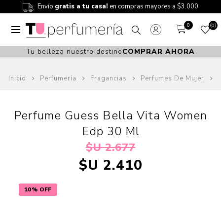
Envío
gratis a tu casa!
en compras mayores a $3.000
0
0
Tu belleza nuestro destino
COMPRAR AHORA
Inicio
Perfumería
Fragancias
Perfumes De Mujer
Perfume Guess Bella Vita Women
Edp 30 Ml
$U 2.677
$U 2.410
10% OFF