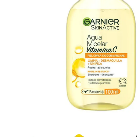
Cuidado Per
Cuidado de l
Higiene per
Higiene Buc
Cuidado Cap
Protección 
Incontinenci