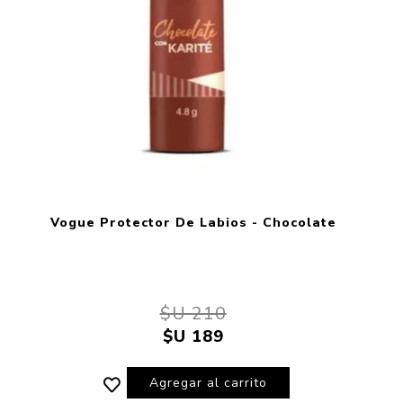
Vogue Protector De Labios - Chocolate
$U 210
$U 189
Agregar al carrito