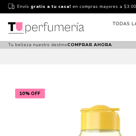
Envío
gratis a tu casa!
en compras mayores a $3.0
TODAS L
Tu belleza nuestro destino
COMPRAR AHORA
Perfume
Perfumería
Dermoc
Estuchería
Capilar 
Estucheria S
Maquilla
Fragancias S
Cuidado
10% OFF
Fragancias
Bebés
Niños Y Niña
Accesor
Cuidado