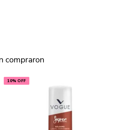
én compraron
10% OFF