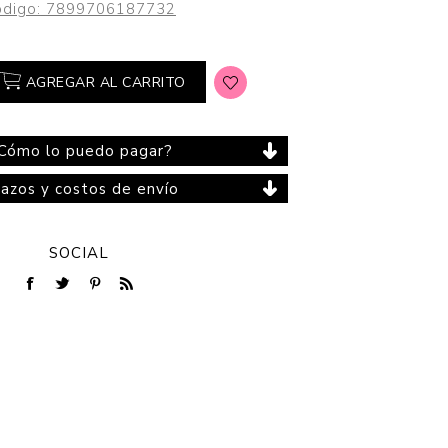
digo:
7899706187732
AGREGAR AL CARRITO
Cuidado del Hogar
Cómo lo puedo pagar?
lazos y costos de envío
SOCIAL