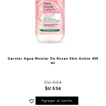
Garnier Agua Micelar De Rosas Skin Active 400
ml
$U 594
$U 534
Agregar al carrito