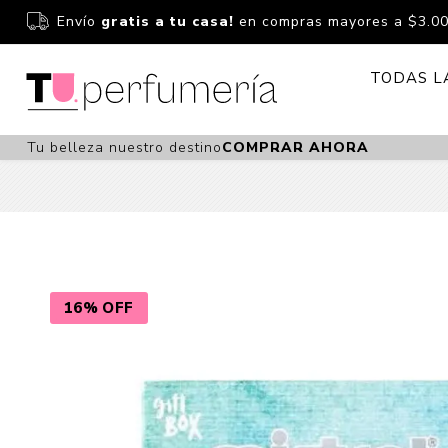
Envío
gratis a tu casa!
en compras mayores a $3.0
TODAS L
Tu belleza nuestro destino
COMPRAR AHORA
Perfume
Perfumería
Dermoc
Estuchería
Capilar 
Estucheria S
Maquilla
Fragancias S
Cuidado
16% OFF
Fragancias
Bebés
Niños Y Niña
Accesor
Cuidado