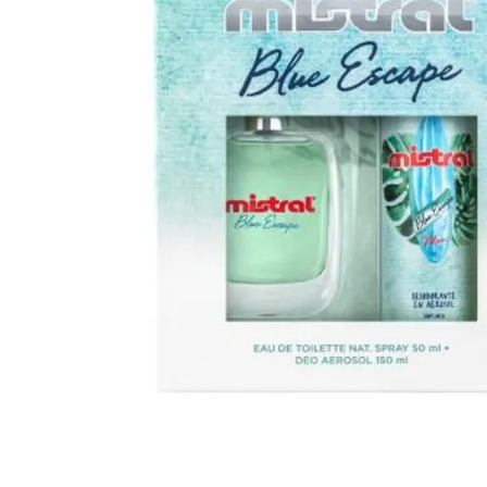
Cuidado Per
Cuidado de l
Higiene per
Higiene Buc
Cuidado Cap
Protección 
Incontinenci