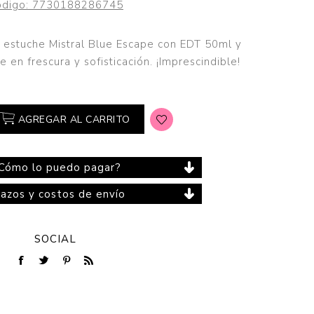
digo:
7730188286745
El estuche Mistral Blue Escape con EDT 50ml y
en frescura y sofisticación. ¡Imprescindible!
Cuidado del Hogar
AGREGAR AL CARRITO
Cómo lo puedo pagar?
lazos y costos de envío
SOCIAL