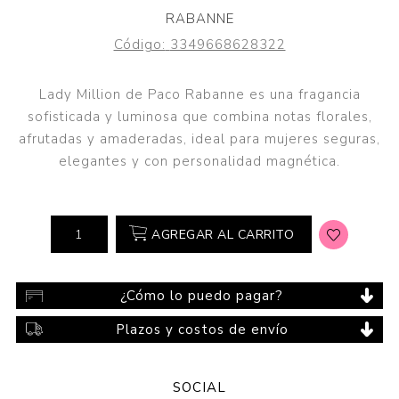
RABANNE
Código:
3349668628322
Lady Million de Paco Rabanne es una fragancia
sofisticada y luminosa que combina notas florales,
afrutadas y amaderadas, ideal para mujeres seguras,
elegantes y con personalidad magnética.
AGREGAR AL CARRITO
¿Cómo lo puedo pagar?
Plazos y costos de envío
SOCIAL