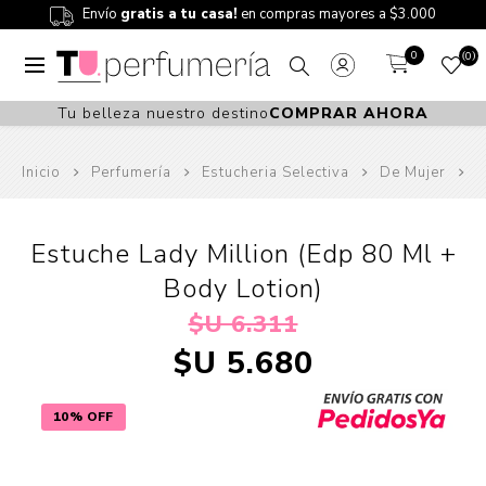
Envío
gratis a tu casa!
en compras mayores a $3.000
0
0
Tu belleza nuestro destino
COMPRAR AHORA
Inicio
Perfumería
Estucheria Selectiva
De Mujer
Estuche Lady Million (Edp 80 Ml +
Body Lotion)
$U 6.311
$U 5.680
10% OFF